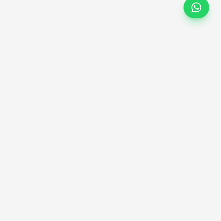
Migrashop
Migrá tu tienda ecommerce entre plataformas sin perder
datos. Para tiendas y agencias en Argentina.
Migraciones
WooCommerce → Tiendanube
WooCommerce → Shopify