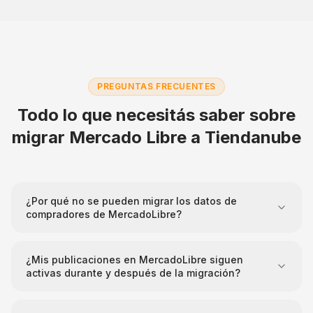
PREGUNTAS FRECUENTES
Todo lo que necesitás saber sobre
migrar
Mercado Libre
a
Tiendanube
¿Por qué no se pueden migrar los datos de
compradores de MercadoLibre?
MercadoLibre, por sus políticas de privacidad y las
restricciones de su API pública, no permite exportar
¿Mis publicaciones en MercadoLibre siguen
activas durante y después de la migración?
datos personales de compradores como emails,
teléfonos o direcciones. Esta limitación aplica a
Sí. Migrashop trabaja en modo lectura sobre tu cuenta
cualquier integración con la plataforma, no solo a